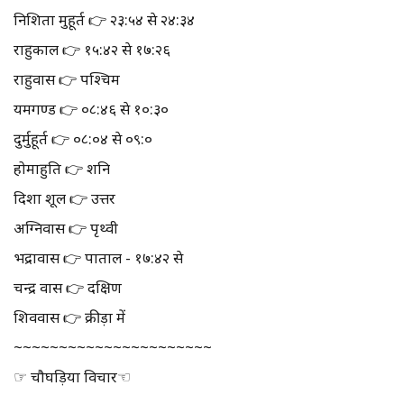
निशिता मुहूर्त 👉 २३:५४ से २४:३४
राहुकाल 👉 १५:४२ से १७:२६
राहुवास 👉 पश्चिम
यमगण्ड 👉 ०८:४६ से १०:३०
दुर्मुहूर्त 👉 ०८:०४ से ०९:०
होमाहुति 👉 शनि
दिशा शूल 👉 उत्तर
अग्निवास 👉 पृथ्वी
भद्रावास 👉 पाताल - १७:४२ से
चन्द्र वास 👉 दक्षिण
शिववास 👉 क्रीड़ा में
~~~~~~~~~~~~~~~~~~~~~~
☞ चौघड़िया विचार☜