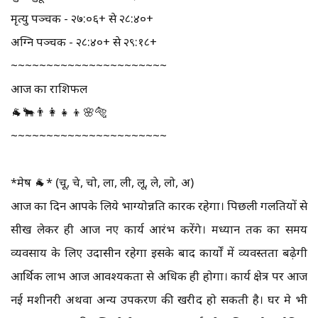
मृत्यु पञ्चक - २७:०६+ से २८:४०+
अग्नि पञ्चक - २८:४०+ से २९:१८+
~~~~~~~~~~~~~~~~~~~~~~
आज का राशिफल
🐐🐂👨‍👩‍👧‍👦🌸🐅
~~~~~~~~~~~~~~~~~~~~~~
*मेष 🐐* (चू, चे, चो, ला, ली, लू, ले, लो, अ)
आज का दिन आपके लिये भाग्योन्नति कारक रहेगा। पिछली गलतियों से
सीख लेकर ही आज नए कार्य आरंभ करेंगे। मध्यान तक का समय
व्यवसाय के लिए उदासीन रहेगा इसके बाद कार्यों में व्यवस्तता बढ़ेगी
आर्थिक लाभ आज आवश्यकता से अधिक ही होगा। कार्य क्षेत्र पर आज
नई मशीनरी अथवा अन्य उपकरण की खरीद हो सकती है। घर मे भी