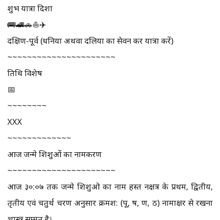
शुभ यात्रा दिशा
🚌🚄🚗⛵✈️
दक्षिण-पूर्व (धनिया अथवा दलिया का सेवन कर यात्रा करें)
~~~~~~~~~~~~~~~~~~~~~~
तिथि विशेष
📅
~~~~~~~~
XXX
~~~~~~~~~~~~~
आज जन्मे शिशुओं का नामकरण
~~~~~~~~~~~~~~~~~~~~~~
आज ३०:०७ तक जन्मे शिशुओ का नाम हस्त नक्षत्र के प्रथम, द्वितीय,
तृतीय एवं चतुर्थ चरण अनुसार क्रमश: (पू, ष, ण, ठ) नामाक्षर से रखना
शास्त्र सम्मत है।