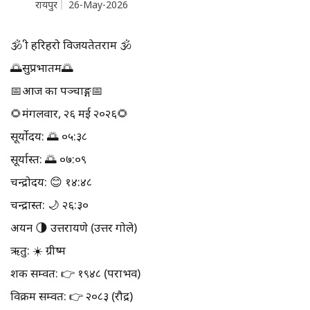
रायपुर
26-May-2026
🕉️ श्री हरिहरो विजयतेतराम 🕉️
🌅सुप्रभातम🌅
📅आज का पञ्चाङ्ग📅
🌻मंगलवार, २६ मई २०२६🌻
सूर्योदय: 🌅 ०५:३८
सूर्यास्त: 🌅 ०७:०९
चन्द्रोदय: 😊 १४:४८
चन्द्रास्त: 🌙 २६:३०
अयन 🌗 उत्तरायणे (उत्तर गोले)
ऋतु: ☀️ ग्रीष्म
शक सम्वत: 👉 १९४८ (पराभव)
विक्रम सम्वत: 👉 २०८३ (रौद्र)