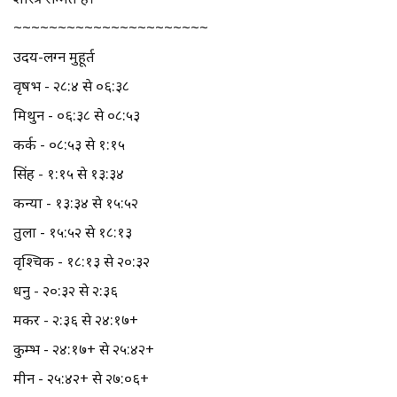
~~~~~~~~~~~~~~~~~~~~~~
उदय-लग्न मुहूर्त
वृषभ - २८:४ से ०६:३८
मिथुन - ०६:३८ से ०८:५३
कर्क - ०८:५३ से १:१५
सिंह - १:१५ से १३:३४
कन्या - १३:३४ से १५:५२
तुला - १५:५२ से १८:१३
वृश्चिक - १८:१३ से २०:३२
धनु - २०:३२ से २:३६
मकर - २:३६ से २४:१७+
कुम्भ - २४:१७+ से २५:४२+
मीन - २५:४२+ से २७:०६+