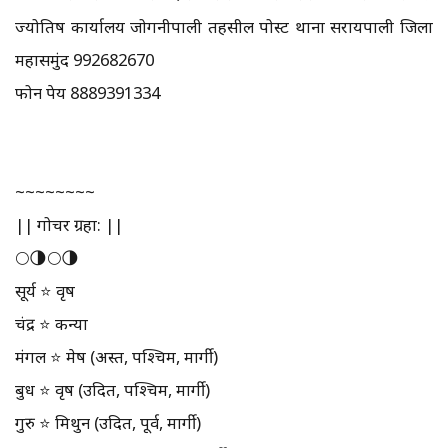
ज्योतिष कार्यालय जोगनीपाली तहसील पोस्ट थाना सरायपाली जिला
महासमुंद 992682670
फोन पेय 8889391334
~~~~~~~~
|| गोचर ग्रहा: ||
🌕🌗🌕🌗
सूर्य ⭐ वृष
चंद्र ⭐ कन्या
मंगल ⭐ मेष (अस्त, पश्चिम, मार्गी)
बुध ⭐ वृष (उदित, पश्चिम, मार्गी)
गुरु ⭐ मिथुन (उदित, पूर्व, मार्गी)