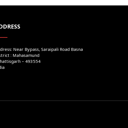
DDRESS
dress: Near Bypass, Saraipali Road Basna
strict : Mahasamund
hattisgarh – 493554
dia