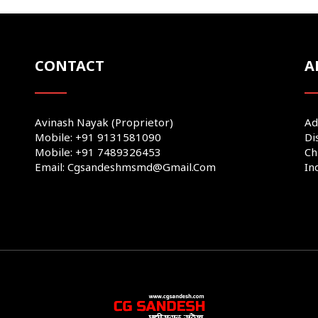
CONTACT
A
Avinash Nayak (Proprietor)
Ad
Mobile: +91 9131581090
Di
Mobile: +91 7489326453
Ch
Email: Cgsandeshmsmd@gmail.com
In