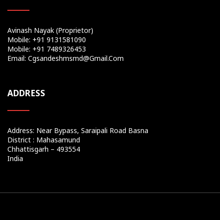
Avinash Nayak (Proprietor)
Mobile: +91 9131581090
Mobile: +91 7489326453
Email: Cgsandeshmsmd@gmail.com
ADDRESS
Address: Near Bypass, Saraipali Road Basna
District : Mahasamund
Chhattisgarh – 493554
India