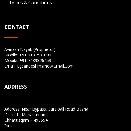
Terms & Conditions
CONTACT
Avinash Nayak (Proprietor)
Mobile: +91 9131581090
Mobile: +91 7489326453
Email: Cgsandeshmsmd@gmail.com
ADDRESS
Address: Near Bypass, Saraipali Road Basna
District : Mahasamund
Chhattisgarh – 493554
India