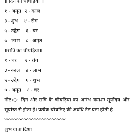
॥ दिन का चौघड़िया ॥
१ - अमृत २ - काल
३ - शुभ ४ - रोग
५ - उद्वेग ६ - चर
७ - लाभ ८ - अमृत
॥रात्रि का चौघड़िया॥
१ - चर २ - रोग
३ - काल ४ - लाभ
५ - उद्वेग ६ - शुभ
७ - अमृत ८ - चर
नोट👉 दिन और रात्रि के चौघड़िया का आरंभ क्रमशः सूर्योदय और
सूर्यास्त से होता है। प्रत्येक चौघड़िए की अवधि डेढ़ घंटा होती है।
〰️〰️〰️〰️〰️〰️〰️〰️〰️〰️〰️〰️
शुभ यात्रा दिशा