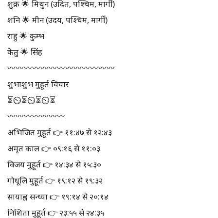
शुक्र 🌟 मिथुन (उदित, पश्चिम, मार्गी)
शनि 🌟 मीन (उदय, पश्चिम, मार्गी)
राहु 🌟 कुम्भ
केतु 🌟 सिंह
〰️〰️〰️〰️〰️〰️〰️〰️〰️〰️〰️〰️〰️
शुभाशुभ मुहूर्त विचार
⏳⏲⏳⏲⏳⏲⏳
〰️〰️〰️〰️〰️〰️〰️
अभिजित मुहूर्त 👉 ११:४७ से १२:४३
अमृत काल 👉 ०९:१६ से ११:०३
विजय मुहूर्त 👉 १४:३४ से १५:३०
गोधूलि मुहूर्त 👉 १९:१२ से १९:३२
सायाह्न सन्ध्या 👉 १९:१४ से २०:१४
निशिता मुहूर्त 👉 २३:५५ से २४:३५