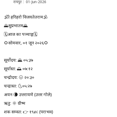
रायपुर
01-Jun-2026
🕉श्री हरिहरो विजयतेतराम🕉
🌄सुप्रभातम🌄
🗓आज का पञ्चाङ्ग🗓
🌻सोमवार, ०१ जून २०२६🌻
सूर्योदय: 🌄 ०५:३७
सूर्यास्त: 🌅 ०७:१२
चन्द्रोदय: 🌝 २०:३०
चन्द्रास्त: 🌜०५:२७
अयन 🌘 उत्तरायणे (उत्तर गोले)
ऋतु: 🌞 ग्रीष्म
शक सम्वत: 👉 १९४८ (पराभव)