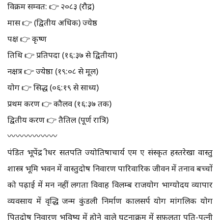
विक्रम सम्वत: 👉 २०८३ (रौद्र)
मास 👉 (द्वितीय अधिक) ज्येष्ठ
पक्ष 👉 कृष्ण
तिथि 👉 प्रतिपदा (१६:३७ से द्वितीया)
नक्षत्र 👉 ज्येष्ठा (१९:०८ से मूल)
योग 👉 सिद्ध (०६:१९ से साध्य)
प्रथम करण 👉 कौलव (१६:३७ तक)
द्वितीय करण 👉 तैतिल (पूर्ण रात्रि)
〰️〰️〰️〰️〰️〰️
पंडित भूपेंद्र श्रीधर सतपति ज्योतिषाचार्य एम ए संस्कृत हस्तरेखा वास्तु
शास्त्र भूमि भवन में वास्तुदोष निवारण पारिवारिक जीवन में तनाव बच्चों
को पढ़ाई में मन नहीं लगता विवाह विलम्ब राजयोग भाग्योदय व्यापार
व्यवसाय में वृद्धि जन्म कुंडली निर्माण कालसर्प योग मांगलिक योग
पितृदोष निवारण भविष्य में होने वाले घटनाक्रम में सफ़लता पति-पत्नी