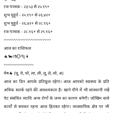
रज पञ्चक - २३:५३ से २५:१९+
शुभ मुहूर्त - २५:१९+ से २६:४२+
शुभ मुहूर्त - २६:४२+ से २८:१६+
रज पञ्चक - २८:१६+ से २९:१६+
〰️〰️〰️〰️〰️〰️〰️〰️〰️〰️〰️
आज का राशिफल
🐐🐂💏💮🐅👩
〰️〰️〰️〰️〰️〰️〰️
मेष🐐 (चू, चे, चो, ला, ली, लू, ले, लो, अ)
आज का दिन आपके प्रतिकूल रहेगा। आज आपको स्वास्थ्य के प्रति
अधिक सतर्क रहने की आवश्यकता है। खाने पीने में भी सावधानी रखें
पेट संबंधित व्याधि अन्य रोगों के जन्म का कारण बनेगी। जोखिम वाले
कार्यो से बचकर रहना आज हितकर रहेगा। व्यवसायिक क्षेत्र पर भी