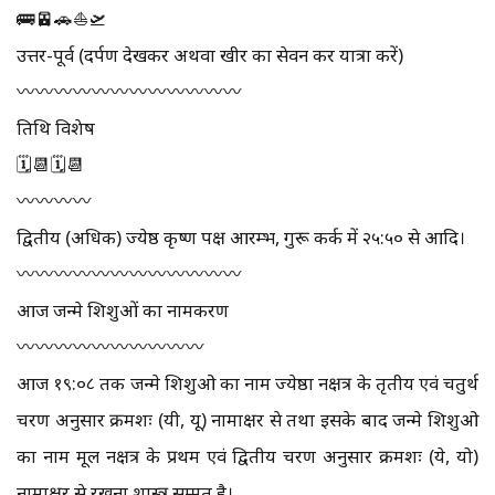
🚌🚈🚗⛵🛫
उत्तर-पूर्व (दर्पण देखकर अथवा खीर का सेवन कर यात्रा करें)
〰️〰️〰️〰️〰️〰️〰️〰️〰️〰️〰️〰️
तिथि विशेष
🗓📆🗓📆
〰️〰️〰️〰️
द्वितीय (अधिक) ज्येष्ठ कृष्ण पक्ष आरम्भ, गुरू कर्क में २५:५० से आदि।
〰️〰️〰️〰️〰️〰️〰️〰️〰️〰️〰️〰️
आज जन्मे शिशुओं का नामकरण
〰️〰️〰️〰️〰️〰️〰️〰️〰️〰️
आज १९:०८ तक जन्मे शिशुओ का नाम ज्येष्ठा नक्षत्र के तृतीय एवं चतुर्थ
चरण अनुसार क्रमशः (यी, यू) नामाक्षर से तथा इसके बाद जन्मे शिशुओ
का नाम मूल नक्षत्र के प्रथम एवं द्वितीय चरण अनुसार क्रमशः (ये, यो)
नामाक्षर से रखना शास्त्र सम्मत है।