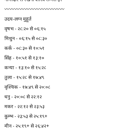
〰️〰️〰️〰️〰️〰️〰️〰️〰️〰️〰️〰️
उदय-लग्न मुहूर्त
वृषभ - २८:२० से ०६:१५
मिथुन - ०६:१५ से ०८:३०
कर्क - ०८:३० से १०:५१
सिंह - १०:५१ से १३:१०
कन्या - १३:१० से १५:२८
तुला - १५:२८ से १७:४९
वृश्चिक - १७:४९ से २०:०८
धनु - २०:०८ से २२:१२
मकर - २२:१२ से २३:५३
कुम्भ - २३:५३ से २५:१९+
मीन - २५:१९+ से २६:४२+