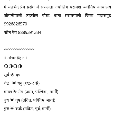
में मतभेद प्रेम प्रसंग में सफलता ज्योतिष परामर्श ज्योतिष कार्यालय
जोगनीपाली तहसील पोस्ट थाना सरायपाली जिला महासमुंद
9926826570
फोन पेय 8889391334
〰️〰️〰️〰️〰️〰️〰️
॥ गोचर ग्रहा: ॥
🌖🌗🌖🌗
सूर्य 🌟 वृष
चंद्र 🌟 धनु (१९:०८ से)
मंगल 🌟 मेष (अस्त, पश्चिम , मार्गी)
बुध 🌟 वृष (उदित, पश्चिम, मार्गी)
गुरु 🌟 कर्क (उदित, पूर्व, मार्गी)