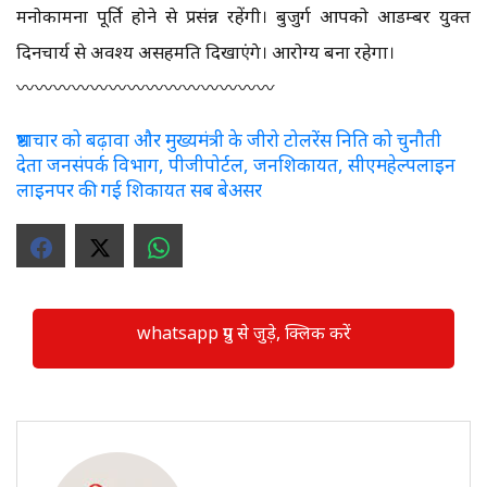
मनोकामना पूर्ति होने से प्रसंन्न रहेंगी। बुजुर्ग आपको आडम्बर युक्त
दिनचार्य से अवश्य असहमति दिखाएंगे। आरोग्य बना रहेगा।
〰️〰️〰️〰️〰️〰️〰️〰️〰️〰️〰️〰️〰️〰️
भ्रष्टाचार को बढ़ावा और मुख्यमंत्री के जीरो टोलरेंस निति को चुनौती
देता जनसंपर्क विभाग, पीजीपोर्टल, जनशिकायत, सीएमहेल्पलाइन
लाइनपर की गई शिकायत सब बेअसर
whatsapp ग्रुप से जुड़े, क्लिक करें