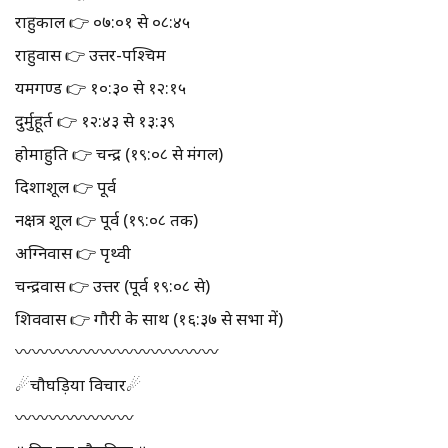
राहुकाल 👉 ०७:०१ से ०८:४५
राहुवास 👉 उत्तर-पश्चिम
यमगण्ड 👉 १०:३० से १२:१५
दुर्मुहूर्त 👉 १२:४३ से १३:३९
होमाहुति 👉 चन्द्र (१९:०८ से मंगल)
दिशाशूल 👉 पूर्व
नक्षत्र शूल 👉 पूर्व (१९:०८ तक)
अग्निवास 👉 पृथ्वी
चन्द्रवास 👉 उत्तर (पूर्व १९:०८ से)
शिववास 👉 गौरी के साथ (१६:३७ से सभा में)
〰️〰️〰️〰️〰️〰️〰️〰️〰️〰️〰️〰️
☄चौघड़िया विचार☄
〰️〰️〰️〰️〰️〰️〰️