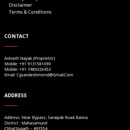
Disclaimer
Terms & Conditions
CONTACT
Avinash Nayak (Proprietor)
Mobile: +91 9131581090
Mobile: +91 7489326453
Email: Cgsandeshmsmd@gmail.com
ADDRESS
Address: Near Bypass, Saraipali Road Basna
District : Mahasamund
Chhattisgarh – 493554