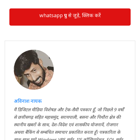
whatsapp ग्रुप से जुड़े, क्लिक करें
अविनाश नायक
मैं डिजिटल मीडिया विशेषज्ञ और टेक-सैवी पत्रकार हूँ, जो पिछले 9 वर्षों
से छत्तीसगढ़ सहित महासमुंद, सरायपाली, बसना और पिथौरा क्षेत्र की
स्थानीय खबरों के साथ, देश-विदेश एवं शासकीय योजनायें, रोजगार
अथवा बैंकिंग से सम्बंधित समाचार प्रकाशित करता हूँ। पत्रकारिता के
साथ-साथ मुझे Windows VPS सर्वर, IIS कॉन्फ़िगरेशन, SQL सर्वर