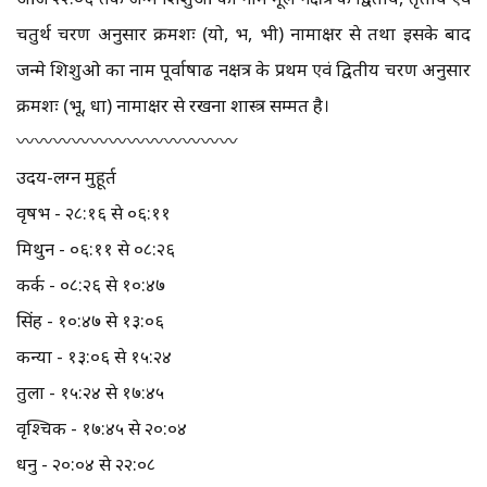
चतुर्थ चरण अनुसार क्रमशः (यो, भ, भी) नामाक्षर से तथा इसके बाद
जन्मे शिशुओ का नाम पूर्वाषाढ नक्षत्र के प्रथम एवं द्वितीय चरण अनुसार
क्रमशः (भू, धा) नामाक्षर से रखना शास्त्र सम्मत है।
〰️〰️〰️〰️〰️〰️〰️〰️〰️〰️〰️〰️
उदय-लग्न मुहूर्त
वृषभ - २८:१६ से ०६:११
मिथुन - ०६:११ से ०८:२६
कर्क - ०८:२६ से १०:४७
सिंह - १०:४७ से १३:०६
कन्या - १३:०६ से १५:२४
तुला - १५:२४ से १७:४५
वृश्चिक - १७:४५ से २०:०४
धनु - २०:०४ से २२:०८