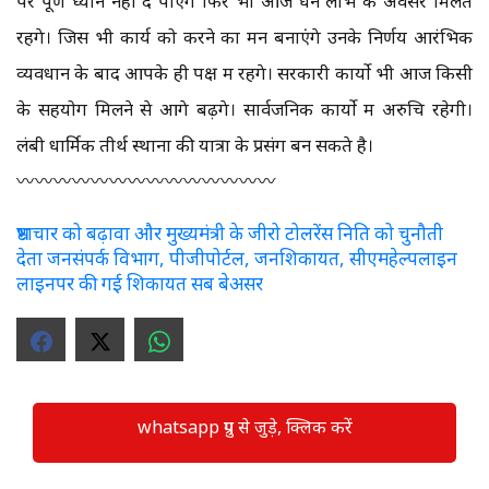
पर पूर्ण ध्यान नही दे पाएंगे फिर भी आज धन लाभ के अवसर मिलते
रहेंगे। जिस भी कार्य को करने का मन बनाएंगे उनके निर्णय आरंभिक
व्यवधान के बाद आपके ही पक्ष में रहेंगे। सरकारी कार्यो भी आज किसी
के सहयोग मिलने से आगे बढ़ेंगे। सार्वजनिक कार्यो में अरुचि रहेगी।
लंबी धार्मिक तीर्थ स्थानों की यात्रा के प्रसंग बन सकते है।
〰️〰️〰️〰️〰️〰️〰️〰️〰️〰️〰️〰️〰️〰️
भ्रष्टाचार को बढ़ावा और मुख्यमंत्री के जीरो टोलरेंस निति को चुनौती
देता जनसंपर्क विभाग, पीजीपोर्टल, जनशिकायत, सीएमहेल्पलाइन
लाइनपर की गई शिकायत सब बेअसर
whatsapp ग्रुप से जुड़े, क्लिक करें