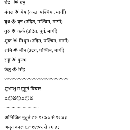
चंद्र 🌟 धनु
मंगल 🌟 मेष (अस्त, पश्चिम , मार्गी)
बुध 🌟 वृष (उदित, पश्चिम, मार्गी)
गुरु 🌟 कर्क (उदित, पूर्व, मार्गी)
शुक्र 🌟 मिथुन (उदित, पश्चिम, मार्गी)
शनि 🌟 मीन (उदय, पश्चिम, मार्गी)
राहु 🌟 कुम्भ
केतु 🌟 सिंह
〰️〰️〰️〰️〰️〰️〰️〰️〰️〰️〰️〰️〰️
शुभाशुभ मुहूर्त विचार
⏳⏲⏳⏲⏳⏲⏳
〰️〰️〰️〰️〰️〰️〰️
अभिजित मुहूर्त 👉 ११:४७ से १२:४३
अमृत काल 👉 १४:५५ से १६:४३