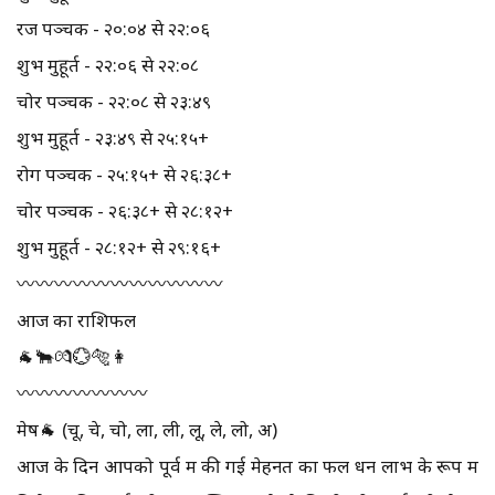
रज पञ्चक - २०:०४ से २२:०६
शुभ मुहूर्त - २२:०६ से २२:०८
चोर पञ्चक - २२:०८ से २३:४९
शुभ मुहूर्त - २३:४९ से २५:१५+
रोग पञ्चक - २५:१५+ से २६:३८+
चोर पञ्चक - २६:३८+ से २८:१२+
शुभ मुहूर्त - २८:१२+ से २९:१६+
〰️〰️〰️〰️〰️〰️〰️〰️〰️〰️〰️
आज का राशिफल
🐐🐂💏💮🐅👩
〰️〰️〰️〰️〰️〰️〰️
मेष🐐 (चू, चे, चो, ला, ली, लू, ले, लो, अ)
आज के दिन आपको पूर्व में की गई मेहनत का फल धन लाभ के रूप में