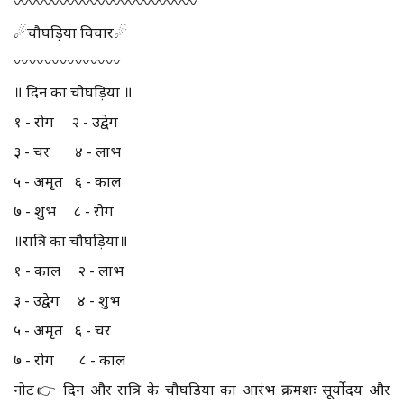
〰️〰️〰️〰️〰️〰️〰️〰️〰️〰️〰️〰️
☄चौघड़िया विचार☄
〰️〰️〰️〰️〰️〰️〰️
॥ दिन का चौघड़िया ॥
१ - रोग २ - उद्वेग
३ - चर ४ - लाभ
५ - अमृत ६ - काल
७ - शुभ ८ - रोग
॥रात्रि का चौघड़िया॥
१ - काल २ - लाभ
३ - उद्वेग ४ - शुभ
५ - अमृत ६ - चर
७ - रोग ८ - काल
नोट👉 दिन और रात्रि के चौघड़िया का आरंभ क्रमशः सूर्योदय और