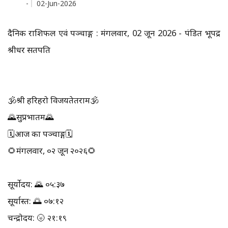
-
02-Jun-2026
दैनिक राशिफल एवं पञ्चाङ्ग : मंगलवार, 02 जून 2026 - पंडित भूपेंद्र
श्रीधर सतपति
🕉श्री हरिहरो विजयतेतराम🕉
🌄सुप्रभातम🌄
🗓आज का पञ्चाङ्ग🗓
🌻मंगलवार, ०२ जून २०२६🌻
सूर्योदय: 🌄 ०५:३७
सूर्यास्त: 🌅 ०७:१२
चन्द्रोदय: 🌝 २१:१९