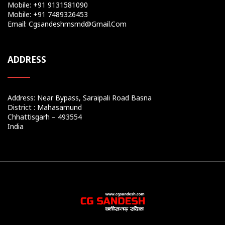
Mobile: +91 9131581090
Mobile: +91 7489326453
Email: Cgsandeshmsmd@gmail.com
ADDRESS
Address: Near Bypass, Saraipali Road Basna
District : Mahasamund
Chhattisgarh – 493554
India