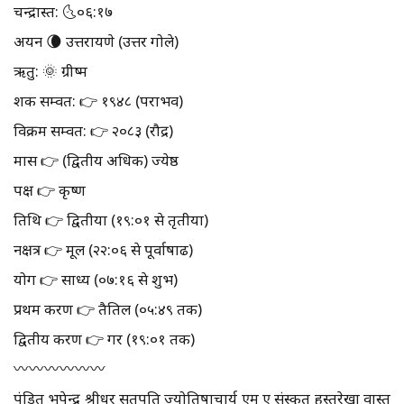
चन्द्रास्त: 🌜०६:१७
अयन 🌘 उत्तरायणे (उत्तर गोले)
ऋतु: 🌞 ग्रीष्म
शक सम्वत: 👉 १९४८ (पराभव)
विक्रम सम्वत: 👉 २०८३ (रौद्र)
मास 👉 (द्वितीय अधिक) ज्येष्ठ
पक्ष 👉 कृष्ण
तिथि 👉 द्वितीया (१९:०१ से तृतीया)
नक्षत्र 👉 मूल (२२:०६ से पूर्वाषाढ)
योग 👉 साध्य (०७:१६ से शुभ)
प्रथम करण 👉 तैतिल (०५:४९ तक)
द्वितीय करण 👉 गर (१९:०१ तक)
〰️〰️〰️〰️〰️〰️
पंडित भूपेन्द्र श्रीधर सतपति ज्योतिषाचार्य एम ए संस्कृत हस्तरेखा वास्तु