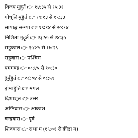
विजय मुहूर्त 👉 १४:३५ से १५:३१
गोधूलि मुहूर्त 👉 १९:१३ से १९:३३
सायाह्न सन्ध्या 👉 १९:१४ से २०:१४
निशिता मुहूर्त 👉 २३:५५ से २४:३५
राहुकाल 👉 १५:४५ से १७:२९
राहुवास 👉 पश्चिम
यमगण्ड 👉 ०८:४५ से १०:३०
दुर्मुहूर्त 👉 ०८:०४ से ०८:५९
होमाहुति 👉 मंगल
दिशाशूल 👉 उत्तर
अग्निवास 👉 आकाश
चन्द्रवास 👉 पूर्व
शिववास 👉 सभा में (१९:०१ से क्रीड़ा में)