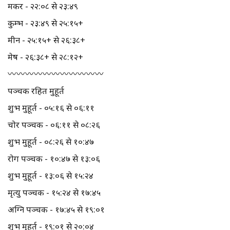
मकर - २२:०८ से २३:४९
कुम्भ - २३:४९ से २५:१५+
मीन - २५:१५+ से २६:३८+
मेष - २६:३८+ से २८:१२+
〰️〰️〰️〰️〰️〰️〰️〰️〰️〰️〰️
पञ्चक रहित मुहूर्त
शुभ मुहूर्त - ०५:१६ से ०६:११
चोर पञ्चक - ०६:११ से ०८:२६
शुभ मुहूर्त - ०८:२६ से १०:४७
रोग पञ्चक - १०:४७ से १३:०६
शुभ मुहूर्त - १३:०६ से १५:२४
मृत्यु पञ्चक - १५:२४ से १७:४५
अग्नि पञ्चक - १७:४५ से १९:०१
शुभ मुहूर्त - १९:०१ से २०:०४