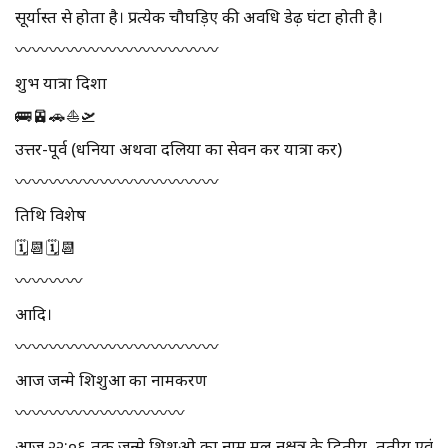
सूर्यास्त से होता है। प्रत्येक चौघड़िए की अवधि डेढ़ घंटा होती है।
〰️〰️〰️〰️〰️〰️〰️〰️〰️〰️〰️〰️
शुभ यात्रा दिशा
🚌🚈🚗⛵🛫
उत्तर-पूर्व (धनिया अथवा दलिया का सेवन कर यात्रा करें)
〰️〰️〰️〰️〰️〰️〰️〰️〰️〰️〰️〰️
तिथि विशेष
🗓📆🗓📆
〰️〰️〰️〰️
आदि।
〰️〰️〰️〰️〰️〰️〰️〰️〰️〰️〰️〰️
आज जन्मे शिशुओं का नामकरण
〰️〰️〰️〰️〰️〰️〰️〰️〰️〰️
आज २२:०६ तक जन्मे शिशुओ का नाम मूल नक्षत्र के द्वितीय, तृतीय एवं