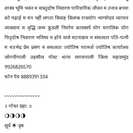
शास्त्र भूमि भवन में वास्तुदोष निवारण पारिवारिक जीवन में तनाव बच्चों
को पढ़ाई में मन नहीं लगता विवाह विलम्ब राजयोग भाग्योदय व्यापार
व्यवसाय में वृद्धि जन्म कुंडली निर्माण कालसर्प योग मांगलिक योग
पितृदोष निवारण भविष्य में होने वाले घटनाक्रम में सफ़लता पति-पत्नी
में मतभेद प्रेम प्रसंग में सफलता ज्योतिष परामर्श ज्योतिष कार्यालय
जोगनीपाली तहसील पोस्ट थाना सरायपाली जिला महासमुंद
9926826570
फोन पेय 8889391334
〰️〰️〰️〰️〰️〰️〰️
॥ गोचर ग्रहा: ॥
🌖🌗🌖🌗
सूर्य 🌟 वृष