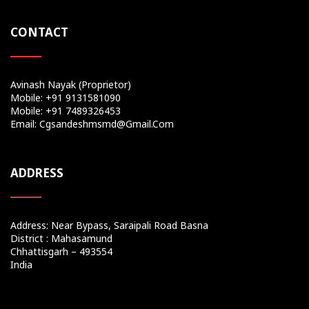
CONTACT
Avinash Nayak (Proprietor)
Mobile: +91 9131581090
Mobile: +91 7489326453
Email: Cgsandeshmsmd@gmail.com
ADDRESS
Address: Near Bypass, Saraipali Road Basna
District : Mahasamund
Chhattisgarh – 493554
India