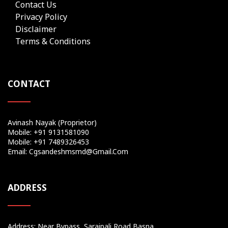
Contact Us
Privacy Policy
Disclaimer
Terms & Conditions
CONTACT
Avinash Nayak (Proprietor)
Mobile: +91 9131581090
Mobile: +91 7489326453
Email: Cgsandeshmsmd@gmail.com
ADDRESS
Address: Near Bypass, Saraipali Road Basna