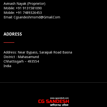
Avinash Nayak (Proprietor)
Mobile: +91 9131581090
Mobile: +91 7489326453
Email: Cgsandeshmsmd@gmail.com
ADDRESS
Address: Near Bypass, Saraipali Road Basna
District : Mahasamund
Chhattisgarh – 493554
India