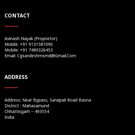
CONTACT
Avinash Nayak (Proprietor)
Mobile: +91 9131581090
Mobile: +91 7489326453
Email: Cgsandeshmsmd@gmail.com
ADDRESS
Address: Near Bypass, Saraipali Road Basna
District : Mahasamund
Chhattisgarh – 493554
India