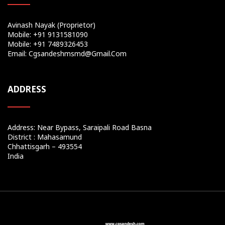
Avinash Nayak (Proprietor)
Mobile: +91 9131581090
Mobile: +91 7489326453
Email: Cgsandeshmsmd@gmail.com
ADDRESS
Address: Near Bypass, Saraipali Road Basna
District : Mahasamund
Chhattisgarh – 493554
India