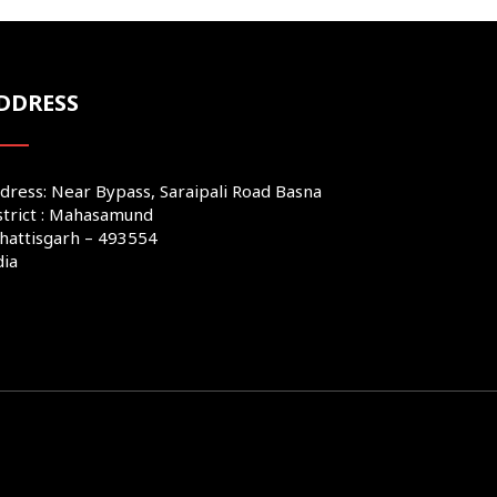
DDRESS
dress: Near Bypass, Saraipali Road Basna
strict : Mahasamund
hattisgarh – 493554
dia