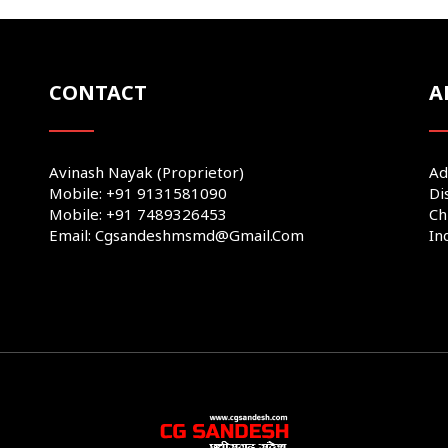
CONTACT
A
Avinash Nayak (Proprietor)
Ad
Mobile: +91 9131581090
Di
Mobile: +91 7489326453
Ch
Email: Cgsandeshmsmd@gmail.com
In