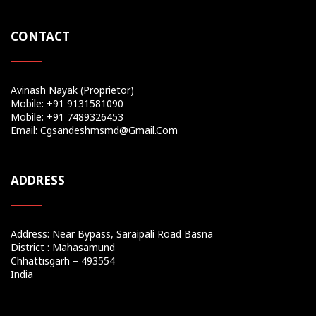
CONTACT
Avinash Nayak (Proprietor)
Mobile: +91 9131581090
Mobile: +91 7489326453
Email: Cgsandeshmsmd@gmail.com
ADDRESS
Address: Near Bypass, Saraipali Road Basna
District : Mahasamund
Chhattisgarh – 493554
India