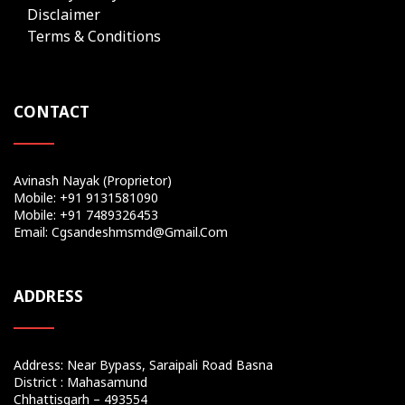
Disclaimer
Terms & Conditions
CONTACT
Avinash Nayak (Proprietor)
Mobile: +91 9131581090
Mobile: +91 7489326453
Email: Cgsandeshmsmd@gmail.com
ADDRESS
Address: Near Bypass, Saraipali Road Basna
District : Mahasamund
Chhattisgarh – 493554