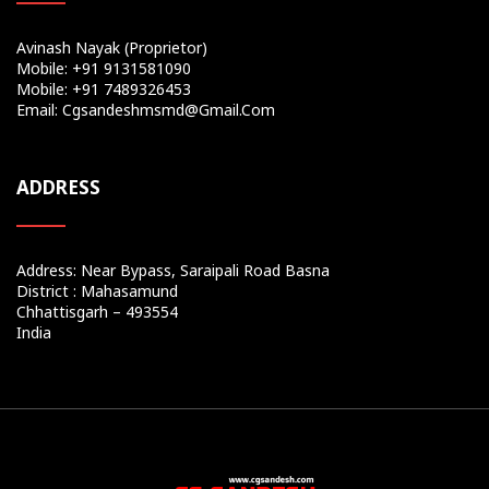
Avinash Nayak (Proprietor)
Mobile: +91 9131581090
Mobile: +91 7489326453
Email: Cgsandeshmsmd@gmail.com
ADDRESS
Address: Near Bypass, Saraipali Road Basna
District : Mahasamund
Chhattisgarh – 493554
India