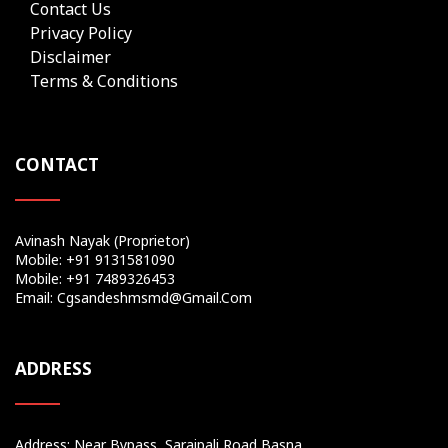
Contact Us
Privacy Policy
Disclaimer
Terms & Conditions
CONTACT
Avinash Nayak (Proprietor)
Mobile: +91 9131581090
Mobile: +91 7489326453
Email: Cgsandeshmsmd@gmail.com
ADDRESS
Address: Near Bypass, Saraipali Road Basna