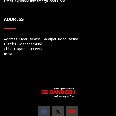
Email: Cgsandeshmsmd@gmail.com
ADDRESS
Address: Near Bypass, Saraipali Road Basna
District : Mahasamund
Chhattisgarh – 493554
India