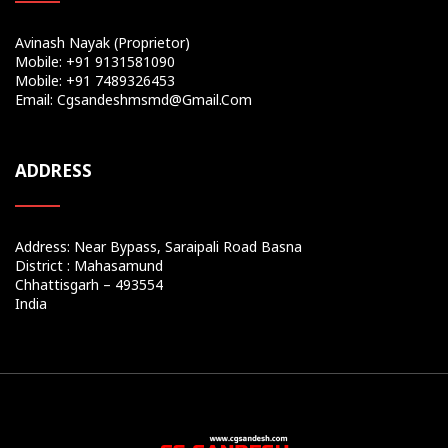
Avinash Nayak (Proprietor)
Mobile: +91 9131581090
Mobile: +91 7489326453
Email: Cgsandeshmsmd@gmail.com
ADDRESS
Address: Near Bypass, Saraipali Road Basna
District : Mahasamund
Chhattisgarh – 493554
India