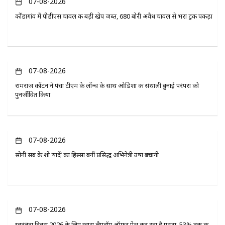
07-08-2026
कोंडागांव में पीडीएस चावल की बड़ी खेप जब्त, 680 बोरी अवैध चावल से भरा ट्रक पकड़ा
07-08-2026
रामराज कॉटन ने पंचा टीएम के लॉन्च के साथ ओडिशा की संथाली बुनाई परंपरा को
पुनर्जीवित किया
07-08-2026
सोनी सब के शो ‘यादें’ का हिस्सा बनीं प्रसिद्ध अभिनेत्री उषा बचानी
07-08-2026
स्वतंत्रता दिवस 2026 के लिए खास लैपटॉप ऑफर पेश कर रहा है एसुस, 53% तक की