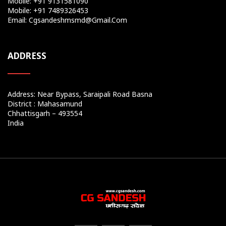
Mobile: +91 9131581090
Mobile: +91 7489326453
Email: Cgsandeshmsmd@gmail.com
ADDRESS
Address: Near Bypass, Saraipali Road Basna
District : Mahasamund
Chhattisgarh – 493554
India