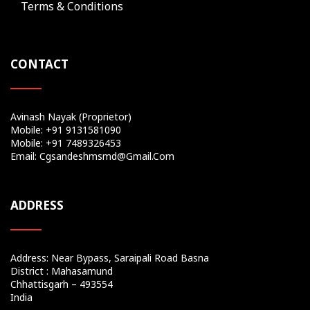
Terms & Conditions
CONTACT
Avinash Nayak (Proprietor)
Mobile: +91 9131581090
Mobile: +91 7489326453
Email: Cgsandeshmsmd@gmail.com
ADDRESS
Address: Near Bypass, Saraipali Road Basna
District : Mahasamund
Chhattisgarh – 493554
India