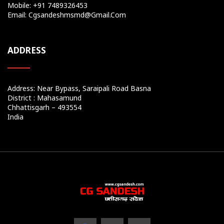
Mobile: +91 7489326453
Email: Cgsandeshmsmd@gmail.com
ADDRESS
Address: Near Bypass, Saraipali Road Basna
District : Mahasamund
Chhattisgarh – 493554
India