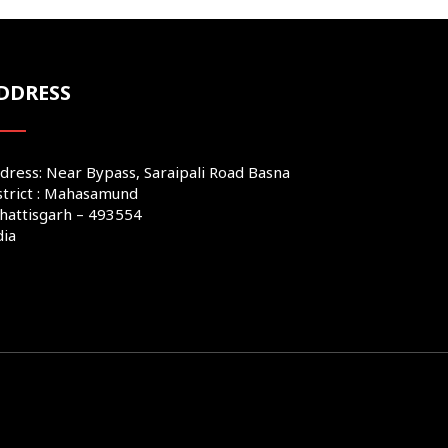
DDRESS
dress: Near Bypass, Saraipali Road Basna
strict : Mahasamund
hattisgarh – 493554
dia