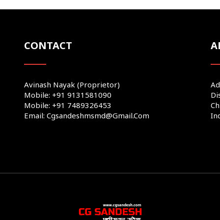
CONTACT
A
Avinash Nayak (Proprietor)
Ad
Mobile: +91 9131581090
Di
Mobile: +91 7489326453
Ch
Email: Cgsandeshmsmd@gmail.com
In