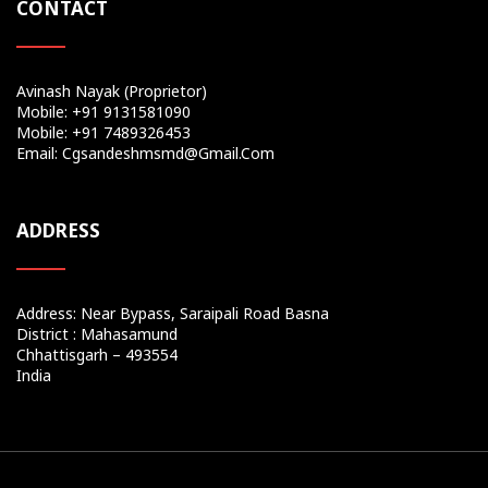
CONTACT
Avinash Nayak (Proprietor)
Mobile: +91 9131581090
Mobile: +91 7489326453
Email: Cgsandeshmsmd@gmail.com
ADDRESS
Address: Near Bypass, Saraipali Road Basna
District : Mahasamund
Chhattisgarh – 493554
India