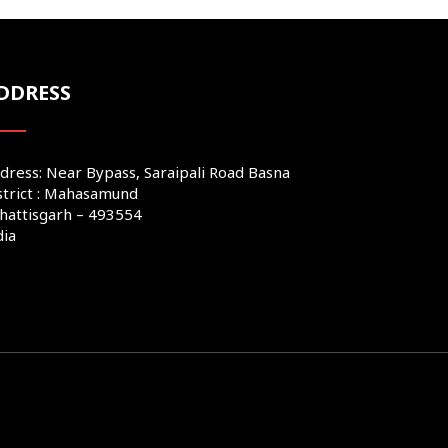
DDRESS
dress: Near Bypass, Saraipali Road Basna
strict : Mahasamund
hattisgarh – 493554
dia