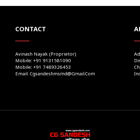
CONTACT
A
Avinash Nayak (Proprietor)
Ad
Mobile: +91 9131581090
Di
Mobile: +91 7489326453
Ch
Email: Cgsandeshmsmd@gmail.com
In