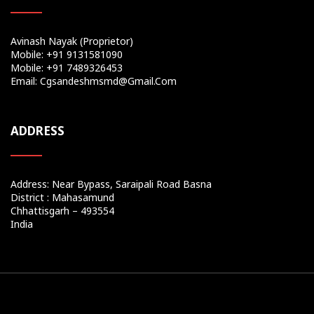
Avinash Nayak (Proprietor)
Mobile: +91 9131581090
Mobile: +91 7489326453
Email: Cgsandeshmsmd@gmail.com
ADDRESS
Address: Near Bypass, Saraipali Road Basna
District : Mahasamund
Chhattisgarh – 493554
India