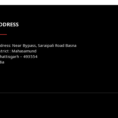
DDRESS
dress: Near Bypass, Saraipali Road Basna
strict : Mahasamund
hattisgarh – 493554
dia