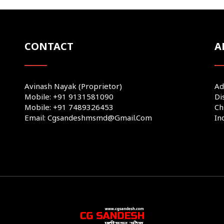
CONTACT
A
Avinash Nayak (Proprietor)
Ad
Mobile: +91 9131581090
Di
Mobile: +91 7489326453
Ch
Email: Cgsandeshmsmd@gmail.com
In