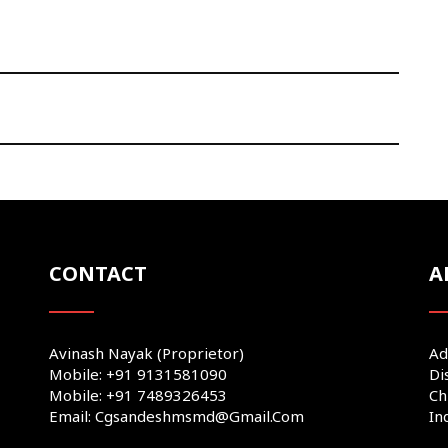
CONTACT
A
Avinash Nayak (Proprietor)
Ad
Mobile: +91 9131581090
Di
Mobile: +91 7489326453
Ch
Email: Cgsandeshmsmd@gmail.com
In