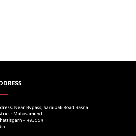
DDRESS
dress: Near Bypass, Saraipali Road Basna
strict : Mahasamund
hattisgarh – 493554
dia