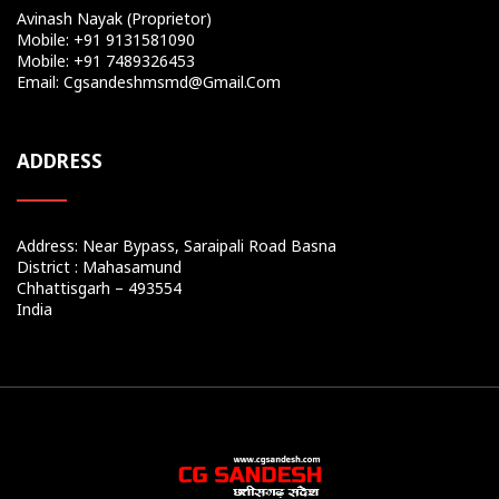
Avinash Nayak (Proprietor)
Mobile: +91 9131581090
Mobile: +91 7489326453
Email: Cgsandeshmsmd@gmail.com
ADDRESS
Address: Near Bypass, Saraipali Road Basna
District : Mahasamund
Chhattisgarh – 493554
India