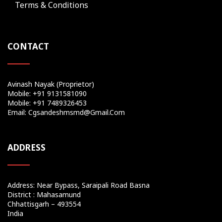
Terms & Conditions
CONTACT
Avinash Nayak (Proprietor)
Mobile: +91 9131581090
Mobile: +91 7489326453
Email: Cgsandeshmsmd@gmail.com
ADDRESS
Address: Near Bypass, Saraipali Road Basna
District : Mahasamund
Chhattisgarh – 493554
India