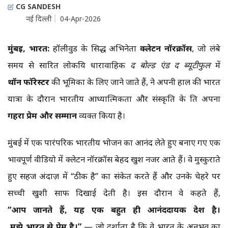
CG SANDESH
नई दिल्ली
04-Apr-2026
मुंबई
,
भारत
:
हॉलीवुड के प्रसिद्ध अभिनेता
क्लेटन
नॉरक्रॉस
, जो लंबे
समय से प्रसारित लोकप्रिय धारावाहिक
द
बोल्ड
एंड
द
ब्यूटीफुल
में
थॉर्न
फॉरेस्टर
की भूमिका के लिए जाने जाते हैं, ने अपनी हाल की भारत
यात्रा के दौरान भारतीय आध्यात्मिकता और संस्कृति के प्रति अपना
गहरा
प्रेम
और
सम्मान
व्यक्त किया है।
मुंबई में एक पारंपरिक भारतीय भोजन का आनंद लेते हुए बनाए गए एक
भावपूर्ण वीडियो में क्लेटन नॉरक्रॉस बेहद खुश नजर आते हैं। वे मुस्कुराते
हुए सहज अंदाज़ में “ठीक है” का संकेत करते हैं और उनके चेहरे पर
सच्ची खुशी साफ दिखाई देती है। इस दौरान वे कहते हैं,
“
आप
जानते
हैं
,
यह
एक
बहुत
ही
आनंददायक
देश
है।
मुझे
भारत
से
प्रेम
है।
”
— जो दर्शाता है कि वे भारत के अनुभव का