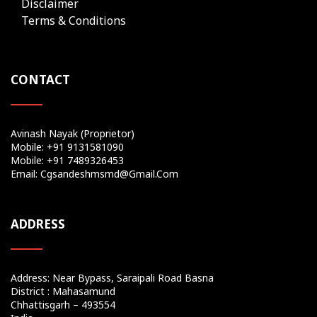
Disclaimer
Terms & Conditions
CONTACT
Avinash Nayak (Proprietor)
Mobile: +91 9131581090
Mobile: +91 7489326453
Email: Cgsandeshmsmd@gmail.com
ADDRESS
Address: Near Bypass, Saraipali Road Basna
District : Mahasamund
Chhattisgarh – 493554