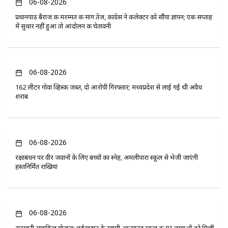
06-08-2026
प्रधानपाठ बैराज की मरम्मत की मांग तेज, कांग्रेस ने कलेक्टर को सौंपा ज्ञापन; एक सप्ताह
में सुधार नहीं हुआ तो आंदोलन की चेतावनी
06-08-2026
162 लीटर गोवा व्हिस्की जब्त, दो आरोपी गिरफ्तार; मध्यप्रदेश से लाई गई थी अवैध
शराब
06-08-2026
रक्षाबंधन पर वीर जवानों के लिए बच्चों का स्नेह, अमलीपारा स्कूल से भेजी जाएंगी
हस्तनिर्मित राखियां
06-08-2026
सरस्वती साइकिल योजना: छुईखदान के स्वामी आत्मानंद स्कूल की 81 छात्राओं को मिलीं