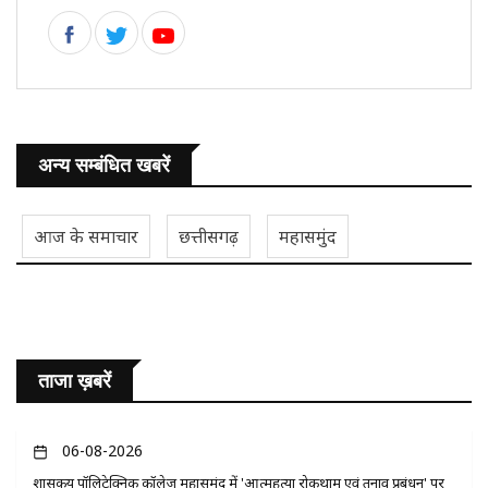
अन्य सम्बंधित खबरें
आज के समाचार
छत्तीसगढ़
महासमुंद
ताजा ख़बरें
06-08-2026
​शासकीय पॉलिटेक्निक कॉलेज महासमुंद में 'आत्महत्या रोकथाम एवं तनाव प्रबंधन' पर