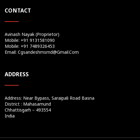
CONTACT
Avinash Nayak (Proprietor)
Mobile: +91 9131581090
Mobile: +91 7489326453
Email: Cgsandeshmsmd@gmail.com
ADDRESS
Address: Near Bypass, Saraipali Road Basna
District : Mahasamund
Chhattisgarh – 493554
India