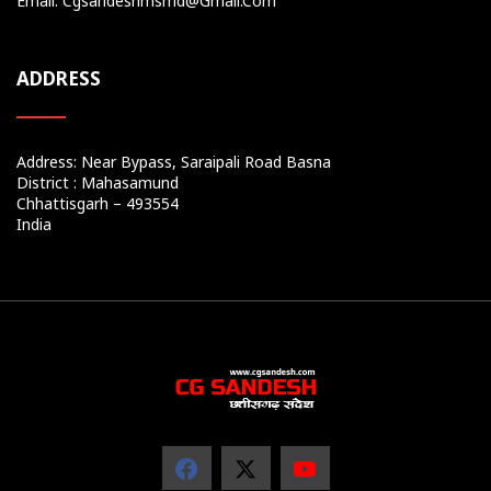
Email: Cgsandeshmsmd@gmail.com
ADDRESS
Address: Near Bypass, Saraipali Road Basna
District : Mahasamund
Chhattisgarh – 493554
India