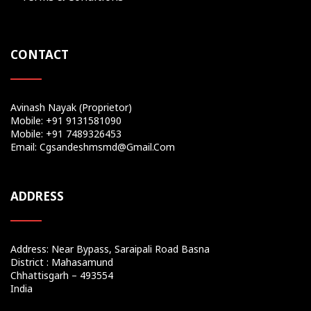
CONTACT
Avinash Nayak (Proprietor)
Mobile: +91 9131581090
Mobile: +91 7489326453
Email: Cgsandeshmsmd@gmail.com
ADDRESS
Address: Near Bypass, Saraipali Road Basna
District : Mahasamund
Chhattisgarh – 493554
India