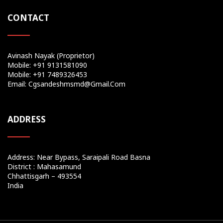
CONTACT
Avinash Nayak (Proprietor)
Mobile: +91 9131581090
Mobile: +91 7489326453
Email: Cgsandeshmsmd@gmail.com
ADDRESS
Address: Near Bypass, Saraipali Road Basna
District : Mahasamund
Chhattisgarh – 493554
India