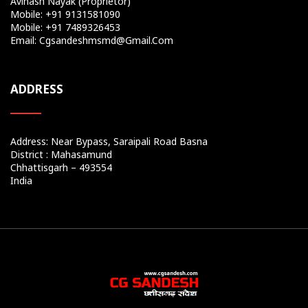
Avinash Nayak (Proprietor)
Mobile: +91 9131581090
Mobile: +91 7489326453
Email: Cgsandeshmsmd@gmail.com
ADDRESS
Address: Near Bypass, Saraipali Road Basna
District : Mahasamund
Chhattisgarh – 493554
India