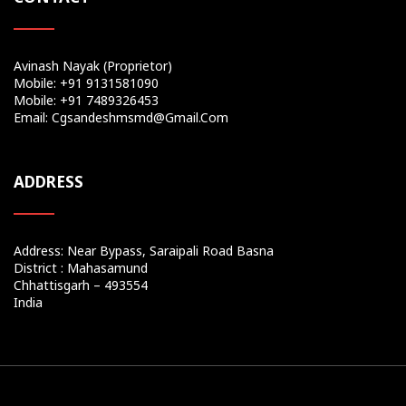
Avinash Nayak (Proprietor)
Mobile: +91 9131581090
Mobile: +91 7489326453
Email: Cgsandeshmsmd@gmail.com
ADDRESS
Address: Near Bypass, Saraipali Road Basna
District : Mahasamund
Chhattisgarh – 493554
India