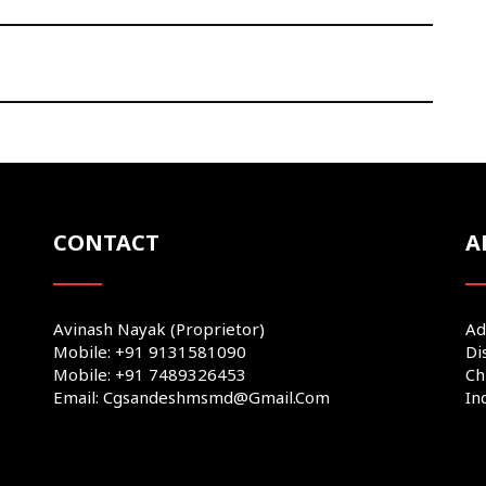
CONTACT
A
Avinash Nayak (Proprietor)
Ad
Mobile: +91 9131581090
Di
Mobile: +91 7489326453
Ch
Email: Cgsandeshmsmd@gmail.com
In