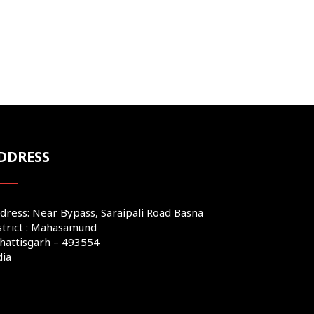
DDRESS
dress: Near Bypass, Saraipali Road Basna
strict : Mahasamund
hattisgarh – 493554
dia