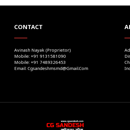
CONTACT
A
Avinash Nayak (Proprietor)
Ad
Mobile: +91 9131581090
Di
Mobile: +91 7489326453
Ch
Email: Cgsandeshmsmd@gmail.com
In