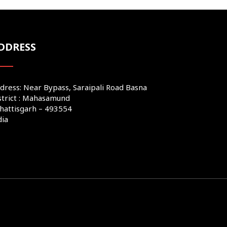
DDRESS
dress: Near Bypass, Saraipali Road Basna
strict : Mahasamund
hattisgarh – 493554
dia