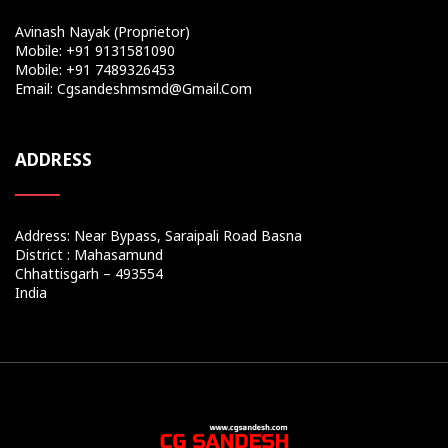
Avinash Nayak (Proprietor)
Mobile: +91 9131581090
Mobile: +91 7489326453
Email: Cgsandeshmsmd@gmail.com
ADDRESS
Address: Near Bypass, Saraipali Road Basna
District : Mahasamund
Chhattisgarh – 493554
India