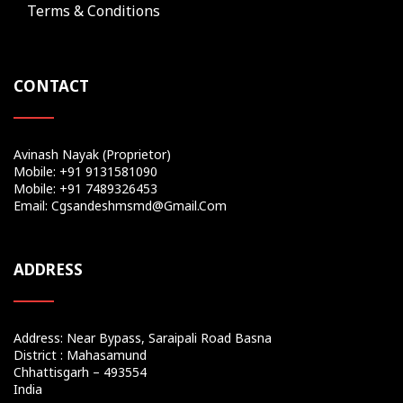
Terms & Conditions
CONTACT
Avinash Nayak (Proprietor)
Mobile: +91 9131581090
Mobile: +91 7489326453
Email: Cgsandeshmsmd@gmail.com
ADDRESS
Address: Near Bypass, Saraipali Road Basna
District : Mahasamund
Chhattisgarh – 493554
India