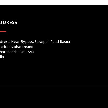
DDRESS
dress: Near Bypass, Saraipali Road Basna
strict : Mahasamund
hattisgarh – 493554
dia