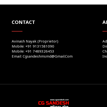
CONTACT
A
Avinash Nayak (Proprietor)
Ad
Mobile: +91 9131581090
Di
Mobile: +91 7489326453
Ch
Email: Cgsandeshmsmd@gmail.com
In