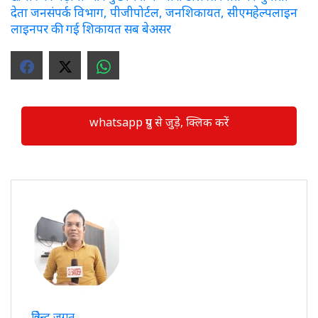
देता जनसंपर्क विभाग, पीजीपोर्टल, जनशिकायत, सीएमहेल्पलाइन
लाइनपर की गई शिकायत सब बेअसर
whatsapp ग्रुप से जुड़े, क्लिक करें
त्रिवेन्द्र जगत