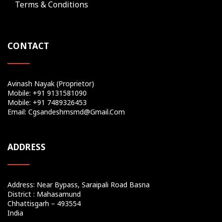
Terms & Conditions
CONTACT
Avinash Nayak (Proprietor)
Mobile: +91 9131581090
Mobile: +91 7489326453
Email: Cgsandeshmsmd@gmail.com
ADDRESS
Address: Near Bypass, Saraipali Road Basna
District : Mahasamund
Chhattisgarh – 493554
India