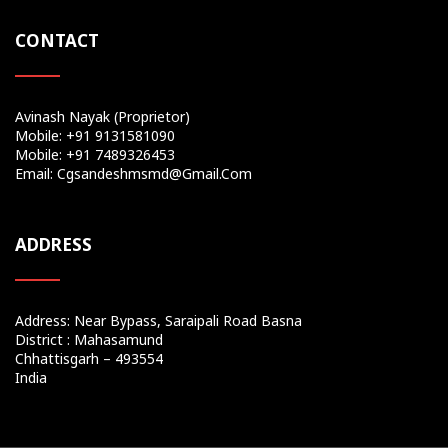
CONTACT
Avinash Nayak (Proprietor)
Mobile: +91 9131581090
Mobile: +91 7489326453
Email: Cgsandeshmsmd@gmail.com
ADDRESS
Address: Near Bypass, Saraipali Road Basna
District : Mahasamund
Chhattisgarh – 493554
India