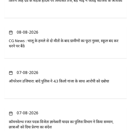
किरण सिंह देव के सड़क हादसे पर सियासत तेज, बड़े भाई ने जताई साजिश की आशंका
08-08-2026
CG News : भालू के हमले से दो मौतों के बाद ग्रामीणों का फूटा गुस्सा, स्कूल बंद कर
धरने पर बैठे
07-08-2026
ऑपरेशन उजियारा: बांदे पुलिस ने 4.3 किलो गांजा के साथ आरोपी को दबोचा
07-08-2026
कॉमनवेल्थ रजत पदक विजेता ज्ञानेश्वरी यादव का पुलिस विभाग ने किया सम्मान,
छात्राओं को दिया प्रेरणा का संदेश