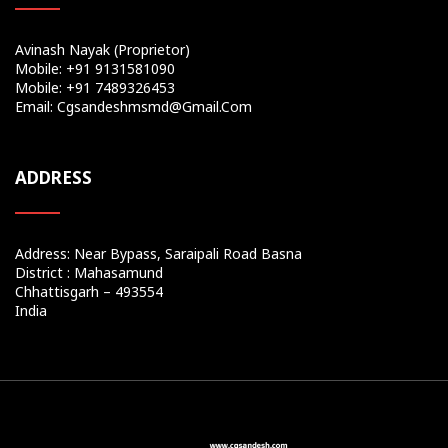
Avinash Nayak (Proprietor)
Mobile: +91 9131581090
Mobile: +91 7489326453
Email: Cgsandeshmsmd@gmail.com
ADDRESS
Address: Near Bypass, Saraipali Road Basna
District : Mahasamund
Chhattisgarh – 493554
India