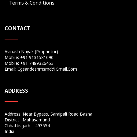
Terms & Conditions
CONTACT
Avinash Nayak (Proprietor)
Mobile: +91 9131581090
Mobile: +91 7489326453
Email: Cgsandeshmsmd@gmail.com
ADDRESS
Address: Near Bypass, Saraipali Road Basna
District : Mahasamund
Chhattisgarh – 493554
India