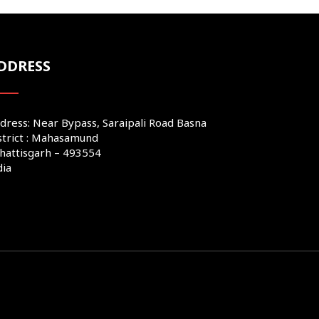
DDRESS
dress: Near Bypass, Saraipali Road Basna
strict : Mahasamund
hattisgarh – 493554
dia