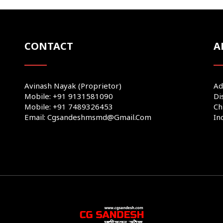
CONTACT
A
Avinash Nayak (Proprietor)
Ad
Mobile: +91 9131581090
Di
Mobile: +91 7489326453
Ch
Email: Cgsandeshmsmd@gmail.com
In